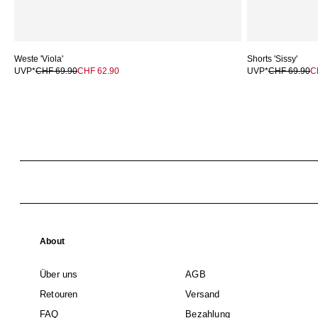
Weste 'Viola'
Shorts 'Sissy'
UVP*
CHF 69.90
CHF 62.90
UVP*
CHF 69.90
C
About
Über uns
AGB
Retouren
Versand
FAQ
Bezahlung