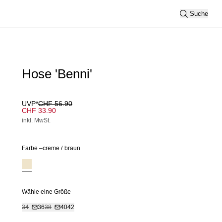
Suche
Hose 'Benni'
UVP*
CHF 56.90
CHF 33.90
inkl. MwSt.
Farbe –
creme
/
braun
Wähle eine Größe
34
36
38
40
42