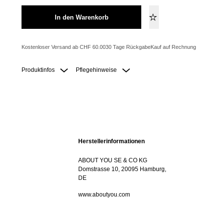
In den Warenkorb
Kostenloser Versand ab CHF 60.00
30 Tage Rückgabe
Kauf auf Rechnung
Produktinfos
Pflegehinweise
Herstellerinformationen
ABOUT YOU SE & CO KG
Domstrasse 10, 20095 Hamburg,
DE
www.aboutyou.com