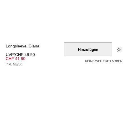
Longsleeve 'Giana'
Hinzufügen
UVP*
CHF 49.90
CHF 41.90
KEINE WEITERE FARBEN
inkl. MwSt.
Farbe –
schwarz