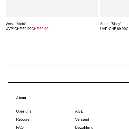
Weste 'Viola'
Shorts 'Sissy'
UVP*
CHF 69.90
CHF 62.90
UVP*
CHF 69.90
C
About
Über uns
AGB
Retouren
Versand
FAQ
Bezahlung