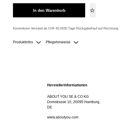
In den Warenkorb
Kostenloser Versand ab CHF 60.00
30 Tage Rückgabe
Kauf auf Rechnung
Produktinfos
Pflegehinweise
Herstellerinformationen
ABOUT YOU SE & CO KG
Domstrasse 10, 20095 Hamburg,
DE
www.aboutyou.com