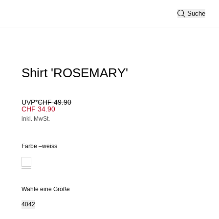
Suche
Shirt 'ROSEMARY'
UVP*
CHF 49.90
CHF 34.90
inkl. MwSt.
Farbe –
weiss
Wähle eine Größe
40
42