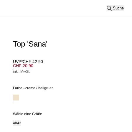
Suche
Top 'Sana'
UVP*
CHF 42.90
CHF 20.90
inkl. MwSt.
Farbe –
creme
/
hellgruen
Wähle eine Größe
40
42