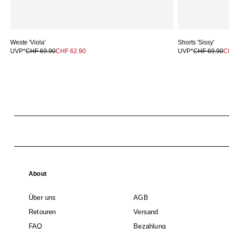
Weste 'Viola'
Shorts 'Sissy'
UVP*
CHF 69.90
CHF 62.90
UVP*
CHF 69.90
C
About
Über uns
AGB
Retouren
Versand
FAQ
Bezahlung