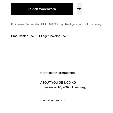
In den Warenkorb
Kostenloser Versand ab CHF 60.00
30 Tage Rückgabe
Kauf auf Rechnung
Produktinfos
Pflegehinweise
Herstellerinformationen
ABOUT YOU SE & CO KG
Domstrasse 10, 20095 Hamburg,
DE
www.aboutyou.com